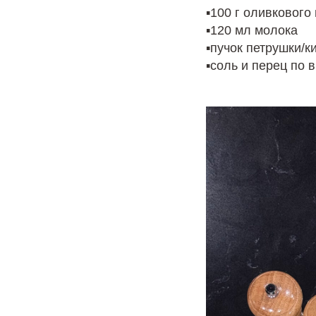
▪️100 г оливкового
▪️120 мл молока
▪️пучок петрушки/к
▪️соль и перец по 