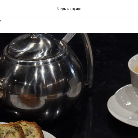
ий кекс с ветчиной — реце
Открытая кухня
А