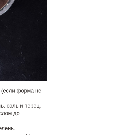
 (если форма не
ь, соль и перец.
аслом до
елень.