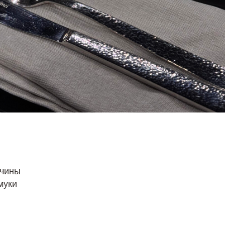
тчины
муки