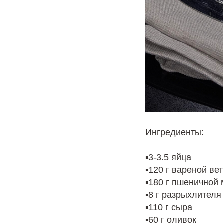
Ингредиенты:
▪️3-3.5 яйца
▪️120 г вареной ве
▪️180 г пшеничной 
▪️8 г разрыхлителя
▪️110 г сыра
▪️60 г оливок