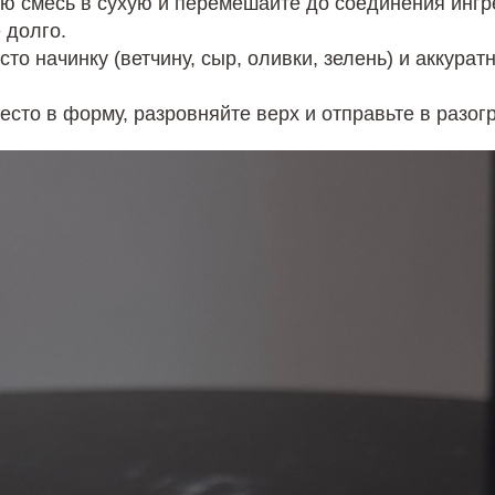
ю смесь в сухую и перемешайте до соединения ингр
 долго.
сто начинку (ветчину, сыр, оливки, зелень) и аккура
есто в форму, разровняйте верх и отправьте в разогр