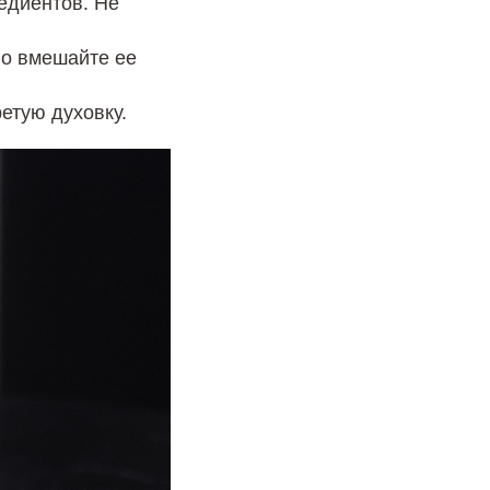
едиентов. Не
тно вмешайте ее
етую духовку.