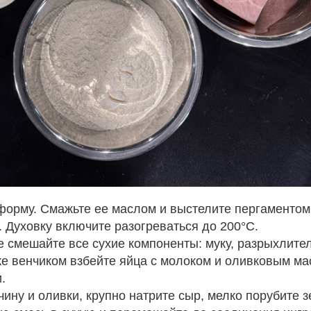
форму. Смажьте ее маслом и выстелите пергаментом
. Духовку включите разогреваться до 200°С.
е смешайте все сухие компоненты: муку, разрыхлител
ке венчиком взбейте яйца с молоком и оливковым м
.
ину и оливки, крупно натрите сыр, мелко порубите з